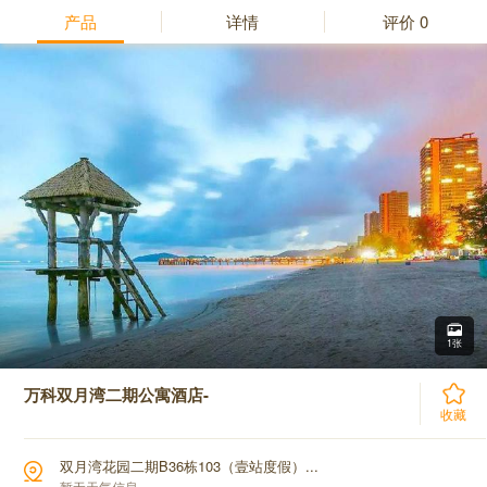
产品
详情
评价
0
1张
万科双月湾二期公寓酒店-
收藏
双月湾花园二期B36栋103（壹站度假）...
暂无天气信息