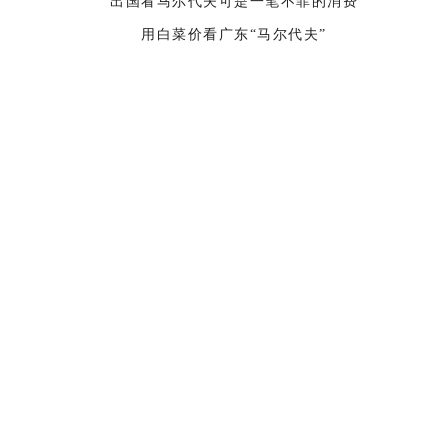
出国看马尔代夫可是一笔不菲的消费
用白菜价看广东“马尔代夫”