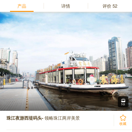
产品
详情
评价
52
5张
珠江夜游西堤码头-
领略珠江两岸美景
收藏