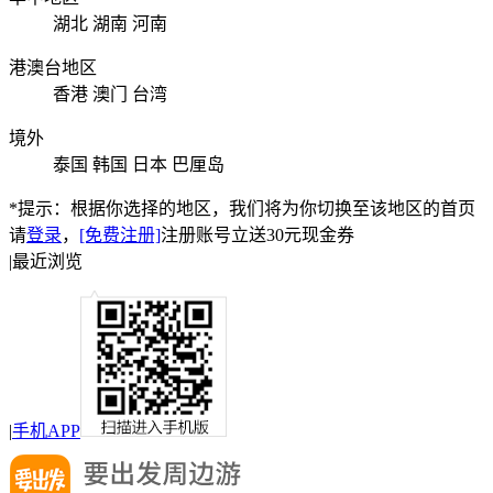
湖北
湖南
河南
港澳台地区
香港
澳门
台湾
境外
泰国
韩国
日本
巴厘岛
*提示：根据你选择的地区，我们将为你切换至该地区的首页
请
登录
，
[免费注册]
注册账号立送30元现金券
|
最近浏览
|
手机APP