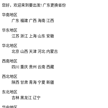
您好，欢迎来到要出发!
广东
更换省份
华南地区
广东
福建
广西
海南
江西
华东地区
江苏
浙江
上海
山东
安徽
华北地区
北京
山西
天津
河北
内蒙古
西南地区
四川
重庆
贵州
云南
西藏
西北地区
陕西
甘肃
青海
宁夏
新疆
东北地区
吉林
黑龙江
辽宁
华中地区