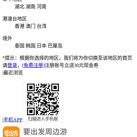
湖北
湖南
河南
港澳台地区
香港
澳门
台湾
境外
泰国
韩国
日本
巴厘岛
*提示：根据你选择的地区，我们将为你切换至该地区的首页
请
登录
，
[免费注册]
注册账号立送30元现金券
|
最近浏览
|
手机APP