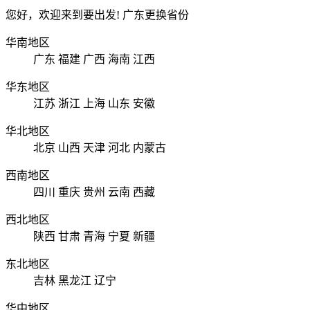
您好，欢迎来到要出发!
广东
更换省份
华南地区
广东
福建
广西
海南
江西
华东地区
江苏
浙江
上海
山东
安徽
华北地区
北京
山西
天津
河北
内蒙古
西南地区
四川
重庆
贵州
云南
西藏
西北地区
陕西
甘肃
青海
宁夏
新疆
东北地区
吉林
黑龙江
辽宁
华中地区