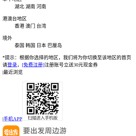
湖北
湖南
河南
港澳台地区
香港
澳门
台湾
境外
泰国
韩国
日本
巴厘岛
*提示：根据你选择的地区，我们将为你切换至该地区的首页
请
登录
，
[免费注册]
注册账号立送30元现金券
|
最近浏览
|
手机APP