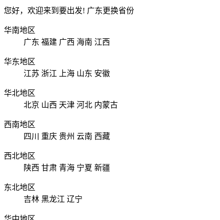
您好，欢迎来到要出发!
广东
更换省份
华南地区
广东
福建
广西
海南
江西
华东地区
江苏
浙江
上海
山东
安徽
华北地区
北京
山西
天津
河北
内蒙古
西南地区
四川
重庆
贵州
云南
西藏
西北地区
陕西
甘肃
青海
宁夏
新疆
东北地区
吉林
黑龙江
辽宁
华中地区