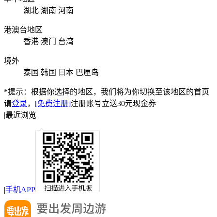
湖北
湖南
河南
港澳台地区
香港
澳门
台湾
境外
泰国
韩国
日本
巴厘岛
*提示：根据你选择的地区，我们将为你切换至该地区的首页
请
登录
，
[免费注册]
注册账号立送30元现金券
|
最近浏览
|
手机APP