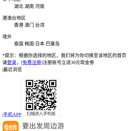
湖北
湖南
河南
港澳台地区
香港
澳门
台湾
境外
泰国
韩国
日本
巴厘岛
*提示：根据你选择的地区，我们将为你切换至该地区的首页
请
登录
，
[免费注册]
注册账号立送30元现金券
|
最近浏览
|
手机APP