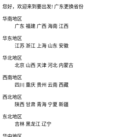
您好，欢迎来到要出发!
广东
更换省份
华南地区
广东
福建
广西
海南
江西
华东地区
江苏
浙江
上海
山东
安徽
华北地区
北京
山西
天津
河北
内蒙古
西南地区
四川
重庆
贵州
云南
西藏
西北地区
陕西
甘肃
青海
宁夏
新疆
东北地区
吉林
黑龙江
辽宁
华中地区