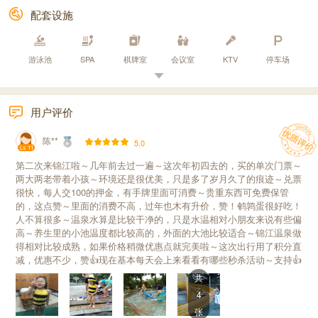
配套设施
游泳池
SPA
棋牌室
会议室
KTV
停车场
用户评价
陈**
5.0
Lv. 11
第二次来锦江啦～几年前去过一遍～这次年初四去的，买的单次门票～
两大两老带着小孩～环境还是很优美，只是多了岁月久了的痕迹～兑票
很快，每人交100的押金，有手牌里面可消费～贵重东西可免费保管
的，这点赞～里面的消费不高，过年也木有升价，赞！鹌鹑蛋很好吃！
人不算很多～温泉水算是比较干净的，只是水温相对小朋友来说有些偏
高～养生里的小池温度都比较高的，外面的大池比较适合～锦江温泉做
得相对比较成熟，如果价格稍微优惠点就完美啦～这次出行用了积分直
减，优惠不少，赞👍现在基本每天会上来看看有哪些秒杀活动～支持👍
共
4
张