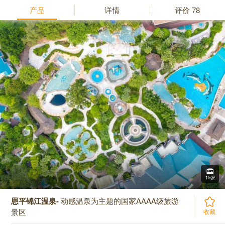
产品
详情
评价
78
15张
恩平锦江温泉-
动感温泉为主题的国家AAAA级旅游
景区
收藏