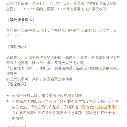
温泉门票政策：身高1.2m（不含）以下儿童免票（需有购票成人陪同
入园），1.2-1.5m需购儿童票，1.5m以上儿童按成人票价收取。
【额外服务提示】
景区提供免费停车，地址：广东省江门恩平市大田镇锦江温泉内；库
位：300
【其他提示】
温馨提示：凡患有较严重的心脏病、高血压、身体不适者或有身孕者均
不宜入池浸泡，除非医生准许及有专人陪同方可。
请自备泳衣（裤）、毛巾及一切温泉用品，温泉区内免费提供更衣柜、
拖鞋等。
以上仅供参考，具体以景区当天公布为准
【安全提示】
旅游出行有风险，建议您自行购买相关保险。
为提高游客的出行安全意识，普及旅游基本安全常识，减少安全事
故的发生，请您在预订产品前，仔细阅读
《要出发旅游安全手册》
并在旅游过程中严格遵守各项安全注意事项，保障您拥有一个愉快
的旅程。