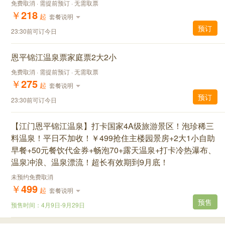
免费取消 · 需提前预订 · 无需取票
￥
218
起
套餐说明
预订
23:30前可订今日
恩平锦江温泉票家庭票2大2小
免费取消 · 需提前预订 · 无需取票
￥
275
起
套餐说明
预订
23:30前可订今日
【江门恩平锦江温泉】打卡国家4A级旅游景区！泡珍稀三
料温泉！平日不加收！￥499抢住主楼园景房+2大1小自助
早餐+50元餐饮代金券+畅泡70+露天温泉+打卡冷热瀑布、
温泉冲浪、温泉漂流！超长有效期到9月底！
未预约免费取消
￥
499
起
套餐说明
预售
预售时间：
4月9日
-
9月29日