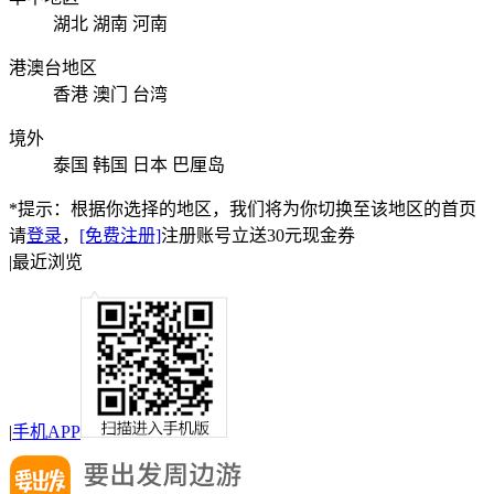
湖北
湖南
河南
港澳台地区
香港
澳门
台湾
境外
泰国
韩国
日本
巴厘岛
*提示：根据你选择的地区，我们将为你切换至该地区的首页
请
登录
，
[免费注册]
注册账号立送30元现金券
|
最近浏览
|
手机APP