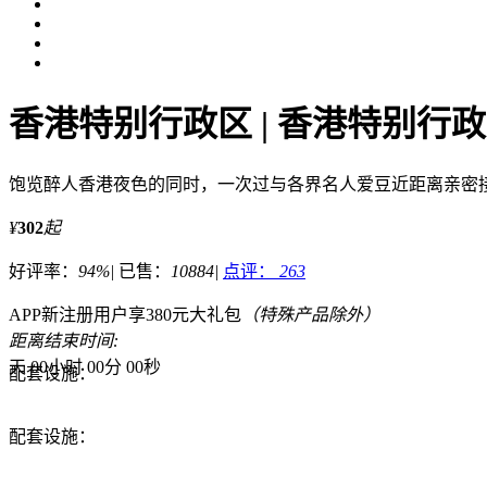
香港特别行政区 | 香港特别行
饱览醉人香港夜色的同时，一次过与各界名人爱豆近距离亲密
¥
302
起
好评率：
94%
|
已售：
10884
|
点评：
263
APP新注册用户享380元大礼包
（特殊产品除外）
距离结束时间:
天
00
小时
00
分
00
秒
配套设施：
配套设施：