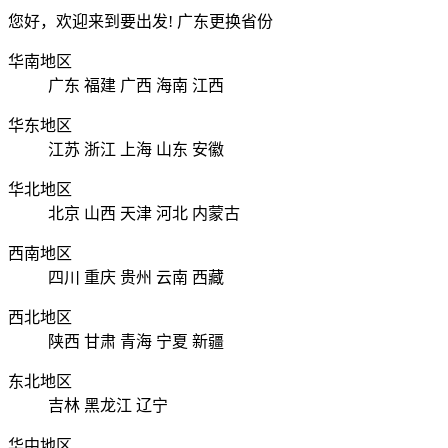
您好，欢迎来到要出发!
广东
更换省份
华南地区
广东
福建
广西
海南
江西
华东地区
江苏
浙江
上海
山东
安徽
华北地区
北京
山西
天津
河北
内蒙古
西南地区
四川
重庆
贵州
云南
西藏
西北地区
陕西
甘肃
青海
宁夏
新疆
东北地区
吉林
黑龙江
辽宁
华中地区