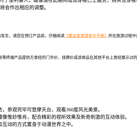
个月。为了便利客人，蜡像馆在此期间增加穿梭巴士服务，购买含穿
将会作出相应的调整。
的发生，请您在预订产品前，仔细阅读
《要出发旅游安全手册》
并在旅游过程中
店等终端产品提供方曾经的门市价、挂牌价或该商品在其他平台上曾经展示过
，参观完毕可登摩天台，观看360度风光美景。
蜡像惟妙惟肖，配合精彩的视听效果及新奇刺激的互动体验。
和互动的方式置身于动漫世界之中。