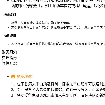
山顶缆车将于4月23日开始停运维修，预计维修3-4
场的来回穿梭巴士。如山顶缆车提前或延后营运，蜡像馆
【安全提示】
旅游出行有风险，建议您自行购买相关保险。
为提高游客的出行安全意识，普及旅游基本安全常识，减少安全事故
【价格说明】
本平台展示的商品划横线价格为顾客参考价格，该价格可能是景区/酒
购买须知
交通指南
详情介绍
推荐理由:
1、位于香港太平山顶凌霄阁，搭乘太平山缆车可快速到达
2、专门展览名人蜡像的博物馆，设有十大展区，百余尊
3、将动漫角色及游戏元素加入主题展区，游客将以创新