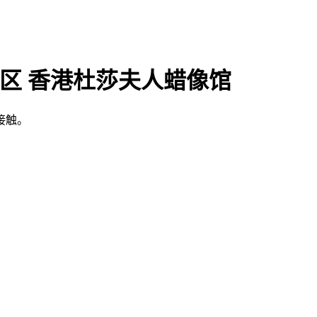
政区 香港杜莎夫人蜡像馆
接触。