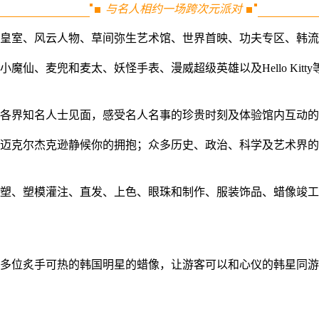
与名人相约一场跨次元派对
国皇室、风云人物、草间弥生艺术馆、世界首映、功夫专区、韩
仙、麦兜和麦太、妖怪手表、漫威超级英雄以及Hello Kit
各界知名人士见面，感受名人名事的珍贵时刻及体验馆内互动的
迈克尔杰克逊静候你的拥抱；众多历史、政治、科学及艺术界的
塑、塑模灌注、直发、上色、眼珠和制作、服装饰品、蜡像竣工
多位炙手可热的韩国明星的蜡像，让游客可以和心仪的韩星同游