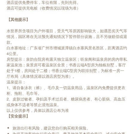
酒店提供免费停车，车位有限，先到先得。
酒店可提供充电桩（收费情况以现场为准）
【其他提示】
水世界所含项目为户外项目，受天气等原因影响较大，如遇恶劣天气等
情况，园区将在无法预先通知情况下暂停部分设施，且不另做赔偿或退
款。
白水寨地址：广东省广州市增城派潭镇白水寨风景名胜区，距离酒店约
4公里。
房型提示：泉韵合院房有露天独立温泉区；听泉阁和温泉房的房内带私
家温泉池；泉景房可看温泉区全景；书香云端A型房为独栋别墅，客厅
处于1楼，房间处于二楼；书香云端C型房为联排别墅，为标准一房一
厅布局（具体情况请以酒店房型为准）。
温泉提示：
1、请自备泳衣（裤）、毛巾及一切温泉用品，温泉区内免费提供更衣
柜、拖鞋、毛巾等。
2、皮肤过敏者、孕妇及手术过后者、糖尿病患者、有心脏病、高血压
或身体不适者等禁止浸泡温泉。
以上仅供参考，具体以酒店公布为准
【安全提示】
旅游出行有风险，建议您自行购买相关保险。
为提高游客的出行安全意识，普及旅游基本安全常识，减少安全事