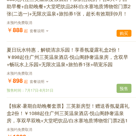
助早餐+自助晚餐+大堂吧饮品2杯/白水寨地质博物馆门票2
张(二选一)+无限次温泉+旅拍券1张，超长有效期到9月！
未预约免费取消
￥
888
起
套餐说明
购买
夏日玩水特惠，解锁清凉乐园！享香氛凝露礼盒2份！
￥898起住广州三英温泉酒店-悦山阁静奢温泉房，含双早
+畅玩水上乐园+无限次温泉+旅拍券1张+萌宠乐园
未预约免费取消
￥
898
起
套餐说明
预售
预售时间：
7月17日
-
8月31日
【独家·暑期自助晚餐套票】三英新房型！赠送香氛凝露礼
盒2份！￥1088起住广州三英温泉酒店-悦山阁静奢温泉
房，享双早双晚+大堂吧饮品/白水寨地质博物馆门票2选1
未预约免费取消