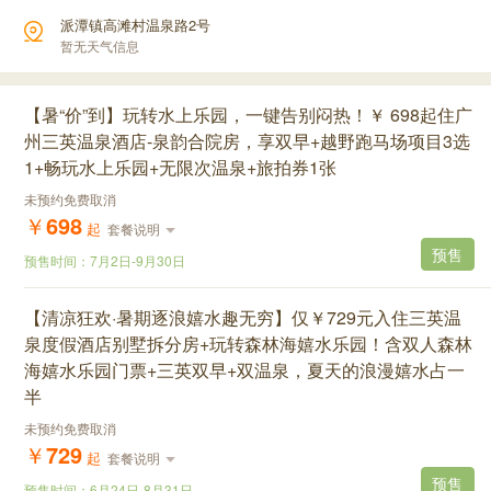
派潭镇高滩村温泉路2号
暂无天气信息
【暑“价”到】玩转水上乐园，一键告别闷热！￥ 698起住广
州三英温泉酒店-泉韵合院房，享双早+越野跑马场项目3选
1+畅玩水上乐园+无限次温泉+旅拍券1张
未预约免费取消
￥
698
起
套餐说明
预售
预售时间：
7月2日
-
9月30日
【清凉狂欢·暑期逐浪嬉水趣无穷】仅￥729元入住三英温
泉度假酒店别墅拆分房+玩转森林海嬉水乐园！含双人森林
海嬉水乐园门票+三英双早+双温泉，夏天的浪漫嬉水占一
半
未预约免费取消
￥
729
起
套餐说明
预售
预售时间：
6月24日
-
8月31日