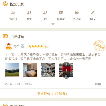
配套设施
游泳池
桑拿
SPA
棋牌室
会议室
KTV
用户评价
彭**
5.0
Lv. 0
十一前一天带孩子错峰游，环境很舒服，房间离温泉也很近，酒店的自
助餐很棒，孩子吃完念念不忘，下次度假再去，难忘的一亲子游
共
4
张
2026-01-31 19:01:57
有用
更多评价（ 1059条）