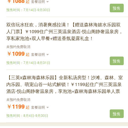
￥
1088
起
套餐说明
预售
预售时间：
7月14日
-
9月30日
双倍玩水狂欢，消暑爽感拉满！【赠送森林海嬉水乐园双
人门票】￥1099住广州三英温泉酒店-悦山阁静奢温泉房，
享私家泡池+双人早餐+赠送香氛凝露礼盒！
未预约免费取消
￥
1099
起
套餐说明
预售
预售时间：
7月14日
-
8月31日
【三英x森林海森林乐园】全新私汤房型！沙滩、森林、室
内乐园、萌宠山谷一站式解锁！￥1199起住广州三英温泉
酒店-悦山阁静奢温泉房，享泡池+森林海森林乐园单人票
未预约免费取消
￥
1199
起
套餐说明
预售
预售时间：
8月4日
-
9月30日