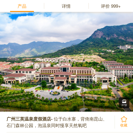
产品
详情
评价
999+
37张
广州三英温泉度假酒店-
位于白水寨，背倚南昆山、
石门森林公园，泡温泉同时慢享天然氧吧
收藏