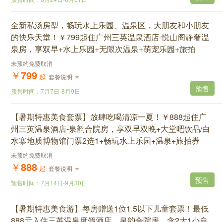
全新私汤房型，畅玩水上乐园、温泉区，大朋友和小朋友
的快乐天堂！￥799起住广州三英温泉酒店-悦山阁静奢温
泉房，享双早+水上乐园+无限次温泉+萌宠乐园+旅拍
未预约免费取消
￥
799
起
套餐说明
预售
预售时间：
7月7日
-
8月9日
【暑期特惠美食套票】放肆吃喝清凉一夏！￥888起住广
州三英温泉酒店-泉韵合院房，享双早双晚+大堂吧饮品/白
水寨地质博物馆门票2选1+畅玩水上乐园+温泉+旅拍券
未预约免费取消
￥
888
起
套餐说明
预售
预售时间：
7月14日
-
9月30日
【暑期特惠美食游】每房赠送1位1.5以下儿童套票！最低
888元入住三英温泉度假酒店，泉韵合院房，含2大1小自