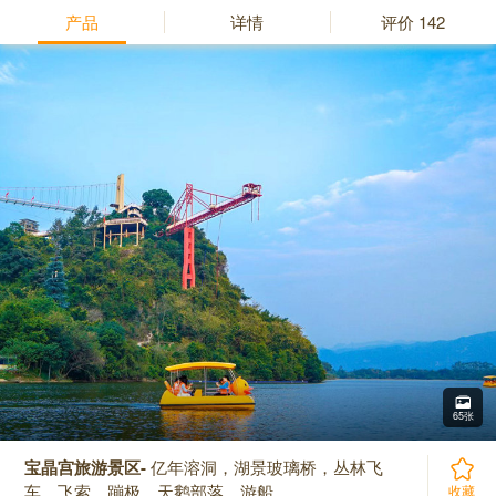
产品
详情
评价
142
65张
宝晶宫旅游景区-
亿年溶洞，湖景玻璃桥，丛林飞
车，飞索，蹦极，天鹅部落，游船。
收藏