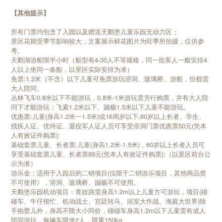
【其他提示】
所有门票均包含了入园以及赠送天鹅堡儿童乐园无动力区；
景区花期受季节影响较大，文案展示鲜花图片为旺季所拍摄，仅供参
考。
天鹅湖游船限半小时（船型有4-30人不等规格，同一批客人一般安排4
人以上坐同一条船，以景区实际安排为准）
免票:1.2米（不含）以下儿童可免票游玩溶洞、玻璃桥、游船，但都需
大人陪同。
丛林飞车0.8米以下不能游玩，0.8米-1米游玩需另行购票，并有大人陪
同下才能游玩；飞索1.2米以下、蹦极1.5米以下儿童不能游玩。
优惠票:儿童(身高1.2米一1.5米)或16周岁以下,60岁以上长者、学生、
残疾人证、优待证、退役军人证人员可享受溶洞门票优惠票50元(凭本
人有效证件购票);
基础套票儿童、长者票:儿童(身高1.2米-1.5米)，60岁以上长者人员可
享受基础套票儿童、长者票89元(凭本人有效证件购票);（以景区前台公
示为准）
游乐金：适用于入园后的二销项目(仅限于二销游乐项目，其他商品类
不可使用》，溶洞、玻璃桥、蹦极不可使用。
天鹅堡乐园机动项目：青娃跳需身高1.2m以上儿童方可游玩，项目(碰
碰车、牛仔很忙、机动战士、宫廷转马、浴室大作战、海庭大世界)除
手抱婴儿外，身高不限大小同价，碰碰车身高1.2m以下儿童需有成人
陪同游玩，每辆车限坐2人，限重150kg。