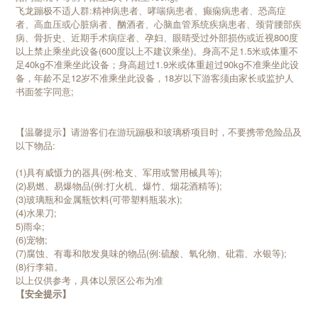
飞龙蹦极不适人群:精神病患者、哮喘病患者、癫痫病患者、恐高症
者、高血压或心脏病者、酗酒者、心脑血管系统疾病患者、颈背腰部疾
病、骨折史、近期手术病症者、孕妇、眼睛受过外部损伤或近视800度
以上禁止乘坐此设备(600度以上不建议乘坐)。身高不足1.5米或体重不
足40kg不准乘坐此设备；身高超过1.9米或体重超过90kg不准乘坐此设
备，年龄不足12岁不准乘坐此设备，18岁以下游客须由家长或监护人
书面签字同意;
【温馨提示】请游客们在游玩蹦极和玻璃桥项目时，不要携带危险品及
以下物品:
(1)具有威慑力的器具(例:枪支、军用或警用械具等);
(2)易燃、易爆物品(例:打火机、爆竹、烟花酒精等);
(3)玻璃瓶和金属瓶饮料(可带塑料瓶装水);
(4)水果刀;
5)雨伞;
(6)宠物;
(7)腐蚀、有毒和散发臭味的物品(例:硫酸、氧化物、砒霜、水银等);
(8)行李箱。
以上仅供参考，具体以景区公布为准
【安全提示】