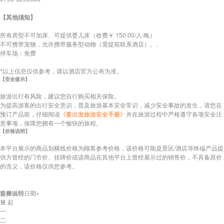
【其他须知】
所有房型不可加床、可提供婴儿床（收费￥ 150.00/人·晚）
不可携带宠物，允许携带服务型动物（需提前联系酒店）。.
停车场：免费
*以上信息仅供参考，请以酒店官方公布为准。
【安全提示】
旅游出行有风险，建议您自行购买相关保险。
为提高游客的出行安全意识，普及旅游基本安全常识，减少安全事故的发生，请您在
预订产品前，仔细阅读
《要出发旅游安全手册》
并在旅游过程中严格遵守各项安全注
意事项，保障您拥有一个愉快的旅程。
【价格说明】
本平台展示的商品划横线价格为顾客参考价格，该价格可能是景区/酒店等终端产品提
供方曾经的门市价、挂牌价或该商品在其他平台上曾经展示过的销售价，不具备原价
的含义，该价格仅供您参考。
套餐说明
选择出行日期
×
￥
日
起
一
二