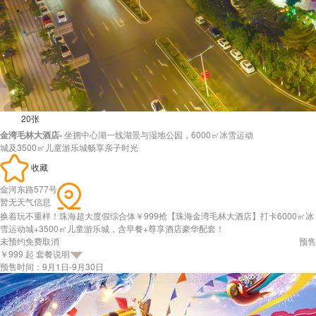
20张
金湾毛林大酒店-
坐拥中心湖一线湖景与湿地公园，6000㎡冰雪运动
城及3500㎡儿童游乐城畅享亲子时光
收藏
金河东路577号
暂无天气信息
换着玩不重样！珠海超大度假综合体￥999抢【珠海金湾毛林大酒店】打卡6000㎡冰
雪运动城+3500㎡儿童游乐城，含早餐+尊享酒店豪华配套！
未预约免费取消
预售
￥
999
起
套餐说明
预售时间：
9月1日
-
9月30日