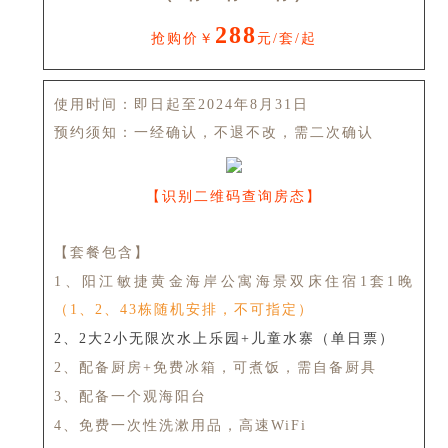
288
抢购价￥
元/套/起
使用时间：即日起至2024年8月31日
预约须知：一经确认，不退不改，需二次确认
【识别二维码查询房态】
【套餐包含】
1、阳江敏捷黄金海岸公寓海景双床住宿1套1晚
（1、2、43栋随机安排，不可指定）
2、2大2小无限次水上乐园+儿童水寨（单日票）
2、配备厨房+免费冰箱，可煮饭，需自备厨具
3、配备一个观海阳台
4、免费一次性洗漱用品，高速WiFi