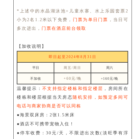
*上述中的水晶湖泳池+儿童水寨、水上乐园套票2
小为2名1.2米以下免费，
门票为单日门票
，当日可
多次进出，
门票在酒店前台领取
【加收说明】
即日起至2024年8月31日
平日
周五/周日
周六
+60元
/晚
不加收
+160元/晚
温馨提示：
不支持指定楼栋和指定楼层
，房间所在
楼栋和楼层根据当天房态
随机安排，如预定多间可
电话与商家协商是否可以同栋
●海景双床房：2张1.5米床
●酒店不可携带宠物入住！
●停车收费：30元/天，不限进出次数(淡旺季有浮