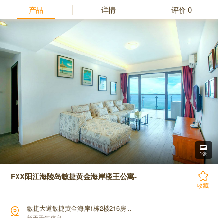
产品
详情
评价
0
1张
FXX阳江海陵岛敏捷黄金海岸楼王公寓-
收藏
敏捷大道敏捷黄金海岸1栋2楼216房...
暂无天气信息