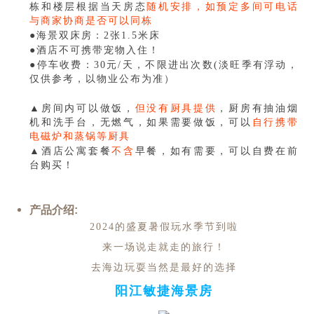
栋和楼层根据当天房态
随机安排，如预定多间可电话
与商家协商是否可以同栋
●海景双床房：2张1.5米床
●酒店不可携带宠物入住！
●停车收费：30元/天，不限进出次数(淡旺季有浮动，
仅供参考，以物业公布为准）
▲房间内可以做饭，
但没有厨具提供
，厨房有抽油烟
机和洗手台，无燃气，如果需要做饭，可以
自行携带
电磁炉和蒸锅等厨具
▲酒店公寓套餐
不含
早餐，如有需要，可以自费在前
台购买！
产品介绍:
2024的盛夏暑假玩水季节到啦
来一场说走就走的旅行！
去海边玩耍当然是最好的选择
阳江敏捷海景房