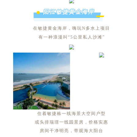
阳江敏捷黄金海岸
在敏捷黄金海岸，嗨玩N多水上项目
有一种浪漫叫“5公里私人沙滩”
住着敏捷栋一线海景大空间户型
或头排瑞璟一线园景房，价格实惠
房间干净明亮，带观海大阳台