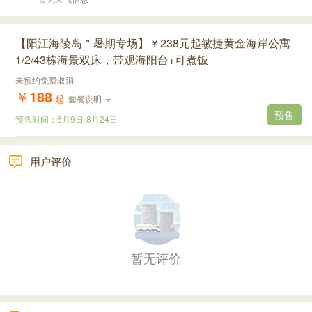
【阳江海陵岛＂暑期专场】￥238元起敏捷黄金海岸公寓
1/2/43栋海景双床，带观海阳台+可煮饭
未预约免费取消
￥
188
起
套餐说明
预售
预售时间：
6月9日
-
8月24日
用户评价
暂无评价