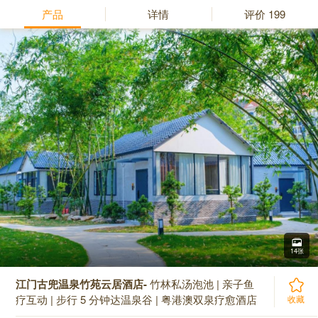
产品
详情
评价
199
14张
江门古兜温泉竹苑云居酒店-
竹林私汤泡池 | 亲子鱼
疗互动 | 步行 5 分钟达温泉谷 | 粤港澳双泉疗愈酒店
收藏