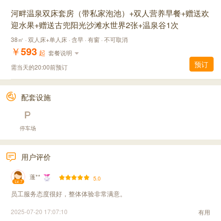
河畔温泉双床套房（带私家泡池）+双人营养早餐+赠送欢
迎水果+赠送古兜阳光沙滩水世界2张+温泉谷1次
38㎡ · 双人床+单人床 · 含早 · 有窗 · 不可取消
￥
593
起
套餐说明
预订
需当天的20:00前预订
配套设施
停车场
用户评价
蓬**
5.0
Lv. 7
员工服务态度很好，整体体验非常满意。
2025-07-20 17:07:10
有用