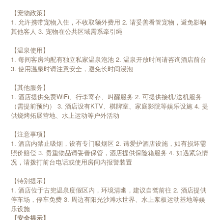
【宠物政策】
1. 允许携带宠物入住，不收取额外费用 2. 请妥善看管宠物，避免影响
其他客人 3. 宠物在公共区域需系牵引绳
【温泉使用】
1. 每间客房均配有独立私家温泉泡池 2. 温泉开放时间请咨询酒店前台
3. 使用温泉时请注意安全，避免长时间浸泡
【其他服务】
1. 酒店提供免费WiFi、行李寄存、叫醒服务 2. 可提供接机/送机服务
（需提前预约） 3. 酒店设有KTV、棋牌室、家庭影院等娱乐设施 4. 提
供烧烤拓展营地、水上运动等户外活动
【注意事项】
1. 酒店内禁止吸烟，设有专门吸烟区 2. 请爱护酒店设施，如有损坏需
照价赔偿 3. 贵重物品请妥善保管，酒店提供保险箱服务 4. 如遇紧急情
况，请拨打前台电话或使用房间内报警装置
【特别提示】
1. 酒店位于古兜温泉度假区内，环境清幽，建议自驾前往 2. 酒店提供
停车场，停车免费 3. 周边有阳光沙滩水世界、水上浆板运动基地等娱
乐设施
【安全提示】