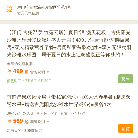
崖门镇古兜温泉度假区竹苑1号
暂无天气信息
【江门·古兜温泉·竹苑云居】夏日“浪”漫天花板，古兜阳光
沙滩水乐园桨板派对盛大开启！499元住居竹韵/河畔温泉
房+双人精致营养早餐+房间私家温泉2池水+双人无限次阳
光沙滩水乐园！属于夏日的水上狂欢盛宴正等你赴约！
未预约免费取消
￥
499
起
套餐说明
预售
预售时间：
7月6日
-
9月30日
竹韵温泉双床套房（带私家泡池）+双人营养早餐+赠送欢
迎水果+赠送古兜阳光沙滩水世界2张+温泉谷1次
38-45㎡ · 双人床+单人床 · 含早 · 有窗 · 不可取消
￥
569
起
套餐说明
预订
需当天的20:00前预订