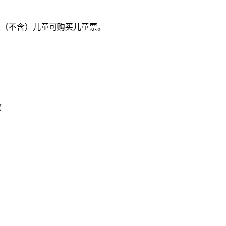
.4米（不含）儿童可购买儿童票。
放