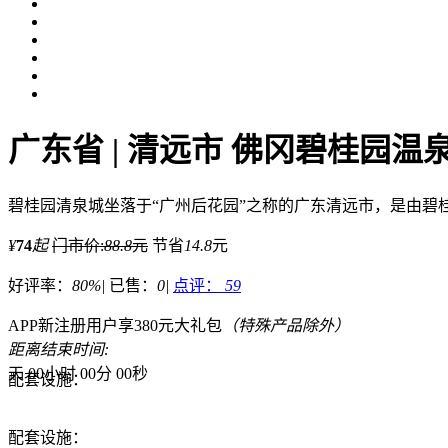
广东省 | 清远市 佛冈碧桂园温
碧桂园清泉城坐落于“广州后花园”之称的广东清远市，是由碧
¥
74
起
门市价:
88.8
元
节省
14.8
元
好评率：
80%
|
已售：
0
|
点评：
59
APP新注册用户享380元大礼包
（特殊产品除外）
距离结束时间:
天
00
小时
00
分
00
秒
配套设施：
配套设施：