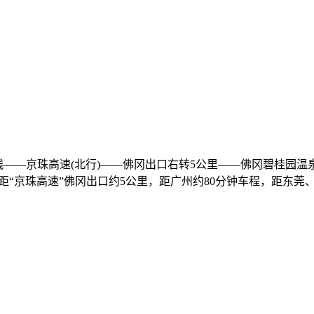
——京珠高速(北行)——佛冈出口右转5公里——佛冈碧桂园温泉假
距“京珠高速”佛冈出口约5公里，距广州约80分钟车程，距东莞