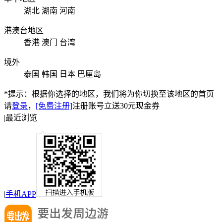
湖北
湖南
河南
港澳台地区
香港
澳门
台湾
境外
泰国
韩国
日本
巴厘岛
*提示：根据你选择的地区，我们将为你切换至该地区的首页
请
登录
，
[免费注册]
注册账号立送30元现金券
|
最近浏览
|
手机APP