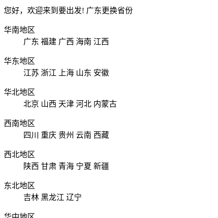
您好，欢迎来到要出发!
广东
更换省份
华南地区
广东
福建
广西
海南
江西
华东地区
江苏
浙江
上海
山东
安徽
华北地区
北京
山西
天津
河北
内蒙古
西南地区
四川
重庆
贵州
云南
西藏
西北地区
陕西
甘肃
青海
宁夏
新疆
东北地区
吉林
黑龙江
辽宁
华中地区