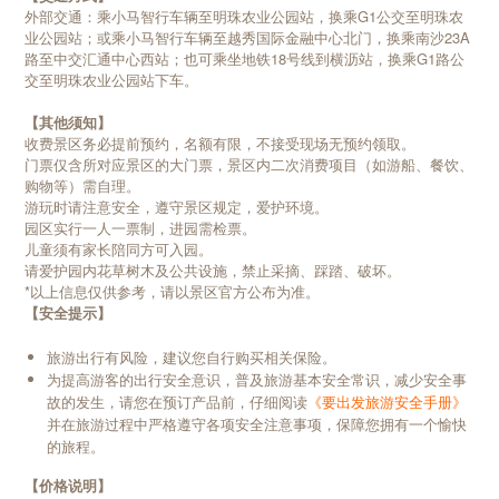
外部交通：乘小马智行车辆至明珠农业公园站，换乘G1公交至明珠农
业公园站；或乘小马智行车辆至越秀国际金融中心北门，换乘南沙23A
路至中交汇通中心西站；也可乘坐地铁18号线到横沥站，换乘G1路公
交至明珠农业公园站下车。
【其他须知】
收费景区务必提前预约，名额有限，不接受现场无预约领取。
门票仅含所对应景区的大门票，景区内二次消费项目（如游船、餐饮、
购物等）需自理。
游玩时请注意安全，遵守景区规定，爱护环境。
园区实行一人一票制，进园需检票。
儿童须有家长陪同方可入园。
请爱护园内花草树木及公共设施，禁止采摘、踩踏、破坏。
*以上信息仅供参考，请以景区官方公布为准。
【安全提示】
旅游出行有风险，建议您自行购买相关保险。
为提高游客的出行安全意识，普及旅游基本安全常识，减少安全事
故的发生，请您在预订产品前，仔细阅读
《要出发旅游安全手册》
并在旅游过程中严格遵守各项安全注意事项，保障您拥有一个愉快
的旅程。
【价格说明】