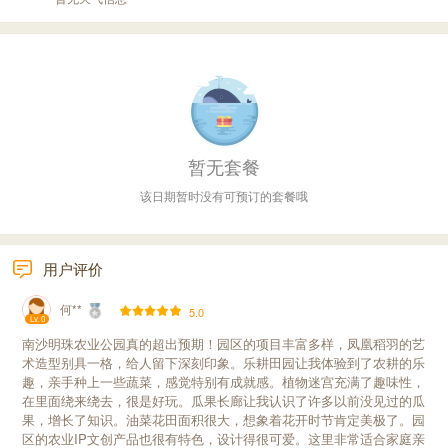
暂无套餐
该日期暂时没有可预订的套餐哦
用户评价
何**
5.0
Lv. 0
南沙明珠农业公园真的超出预期！园区的项目丰富多样，凤凰稻羽的艺
术造型别具一格，给人留下深刻印象。乐耕田园让我体验到了农耕的乐
趣，亲手种上一些蔬菜，感觉特别有成就感。植物迷宫充满了趣味性，
在里面绕来绕去，很是好玩。瓜果长廊让我认识了许多以前没见过的瓜
果，增长了知识。油菜花田面积很大，想象着花开时节肯定美极了。园
区的农业IP文创产品也很有特色，设计得很可爱。这里非常适合家庭亲