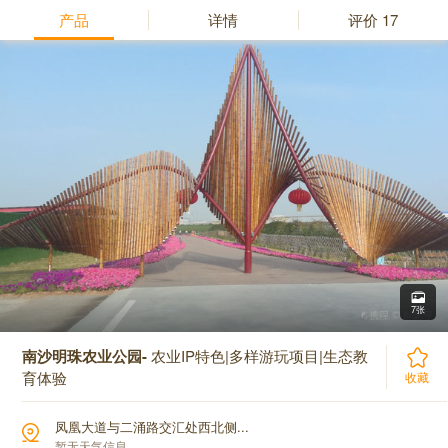
产品
详情
评价
17
7张
南沙明珠农业公园-
农业IP特色|多样游玩项目|生态教
育体验
收藏
凤凰大道与二涌路交汇处西北侧...
暂无天气信息