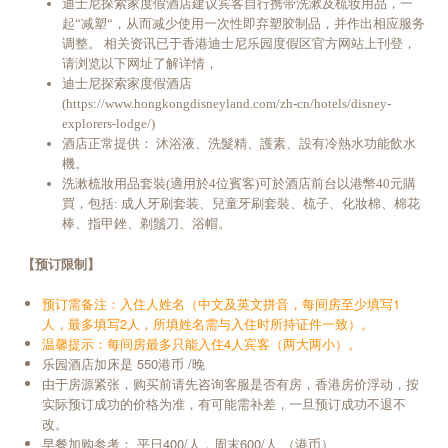
迪士尼探索家度假酒店建议宾客自行携带洗漱及梳妆用品，一
起“减塑“，从而减少使用一次性即弃塑胶制品，并作出相应服务
调整。 相关资讯已于香港迪士尼乐园度假区官方网站上刊登，
请浏览以下网址了解详情，
迪士尼探索家度假酒店
(https://www.hongkongdisneyland.com/zh-cn/hotels/disney-
explorers-lodge/)
酒店正常提供： 沐浴液、洗髮精、護素、設有冷熱水功能飲水
機。
洗漱梳妝用品套裝(適用於4位賓客)可於酒店前台以港幣40元購
買，包括: 成人牙刷套装、兒童牙刷套裝、梳子、化妝棉、棉花
棒、指甲銼、剃鬚刀、浴帽。
【预订限制】
预订需备注：入住人姓名（中文及英文拼音，每间房至少填写1
人，最多填写2人，所填姓名需与入住时所持证件一致）。
温馨提示：
每间房最多只能入住4人宾客（两大两小）
。
乐园酒店加床是 550港币 /晚
由于房源紧张，购买前请先咨询客服是否有房，香港房价浮动，按
实际预订成功的价格为准，有可能需补差，一旦预订成功不退不
改。
早餐加购参考： 平日400/人，周末600/人 （港币）