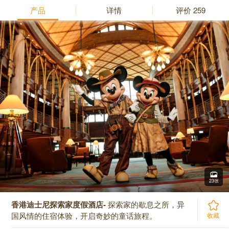
产品
详情
评价
259
23张
香港迪士尼探索家度假酒店-
探索家的歇息之所，异
国风情的住宿体验，开启奇妙的童话旅程。
收藏