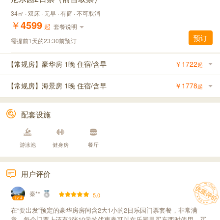
34㎡ · 双床 · 无早 · 有窗 · 不可取消
￥
4599
起
套餐说明
预订
需提前1天的23:30前预订
【常规房】豪华房 1晚 住宿/含早
￥
1722
起
【常规房】海景房 1晚 住宿/含早
￥
1778
起
配套设施
游泳池
健身房
餐厅
用户评价
秦**
5.0
Lv. 4
在“要出发”预定的豪华房房间含2大1小的2日乐园门票套餐，非常满
意，每个门票上还有3张10元的优惠券可以在乐园里买东西时使用，买