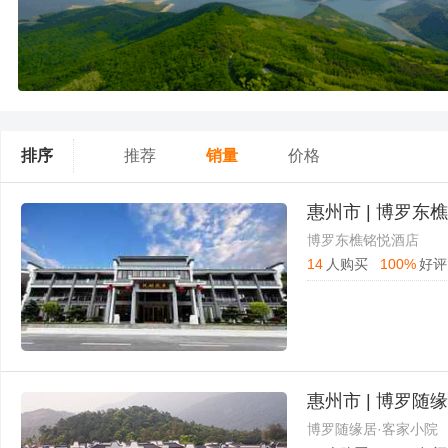
排序
推荐
销量
价格
惠州市 | 博罗东
博罗东樵铭悦酒店
14
人购买
100%
好评
惠州市 | 博罗随
博罗随缘居·客家小院