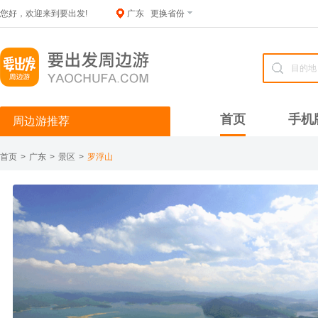
您好，欢迎来到要出发!
广东
更换省份
首页
手机
周边游推荐
首页
>
广东
>
景区
>
罗浮山