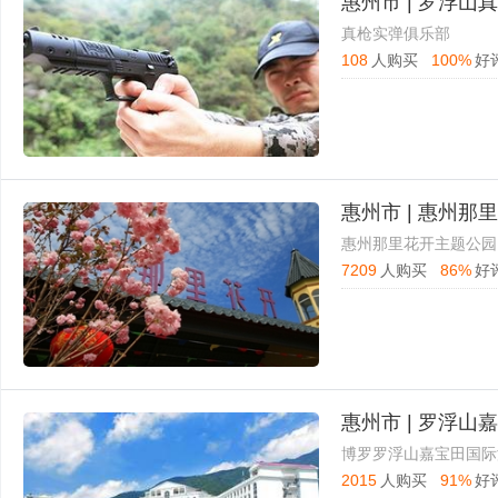
惠州市 | 罗浮山
真枪实弹俱乐部
108
人购买
100%
好
惠州市 | 惠州那
惠州那里花开主题公园
7209
人购买
86%
好
惠州市 | 罗浮
博罗罗浮山嘉宝田国际
2015
人购买
91%
好