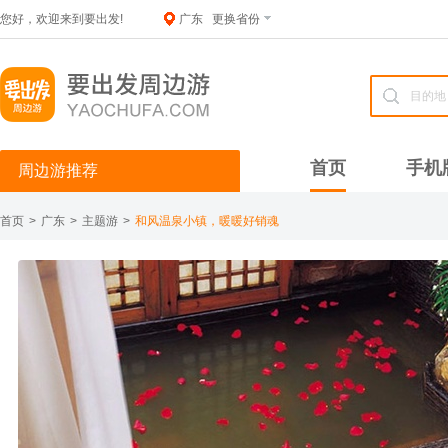
您好，欢迎来到要出发!
广东
更换省份
首页
手机
周边游推荐
首页
>
广东
>
主题游
>
和风温泉小镇，暖暖好销魂