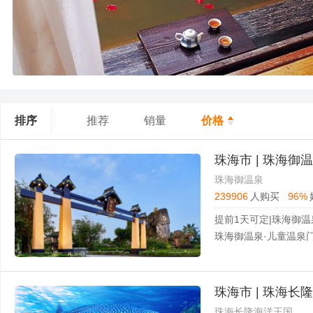
排序
推荐
销量
价格
珠海市 | 珠海御
珠海御温泉
239906
人购买
96%
提前1天可定|珠海御温
珠海御温泉·儿童温泉
珠海市 | 珠海长
珠海长隆海洋王国