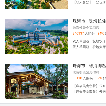
珠海市 | 珠海长
珠海长隆企鹅酒店
240937
人购买
94%
双人单园游：极地双床
双人单园游：极地大床
珠海市 | 珠海御
珠海御温泉渡假村
99110
人购买
92%